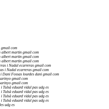
n gmail com
n albert martin gmail com
n albert martin gmail com
n albert martin gmail com
ras i Nadal ecarreras gmail com
as i Nadal ecarreras gmail com
 i Dani Fossas lourdes dani gmail com
sarinyo gmail com
sarinyo gmail com
i Tulsà eduard vidal pas udg es
i Tulsà eduard vidal pas udg es
i Tulsà eduard vidal pas udg es
i Tulsà eduard vidal pas udg es
des udg es