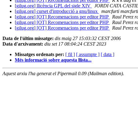
[gilug.org] [OT] Recomenacions per editor PHP
K k k udg es
[gilug.org] llicència GPL del sigle XIV
JORDI CATA CASTILL
[gilug.org] curset d'introducció a gnu/linux
marcfurti marcfurt
[gilug.org] [OT] Recomenacions per editor PHP
Raul Perez r
[gilug.org] [OT] Recomenacions per editor PHP
Raul Perez r
[gilug.org] [OT] Recomenacions per editor PHP
Raul Perez r
Data de l'últim missatge:
dis maig 27 15:03:32 CEST 2006
Data d'arxivament:
diu set 17 08:04:24 CEST 2023
Missatges ordenats per:
[ fil ]
[ assumpte ]
[ data ]
Més informació sobre aquesta llista...
Aquest arxiu l'ha generat el Pipermail 0.09 (Mailman edition).