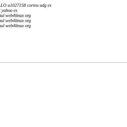
O u1027158 correu udg es
i yahoo es
aul web4linux org
aul web4linux org
aul web4linux org