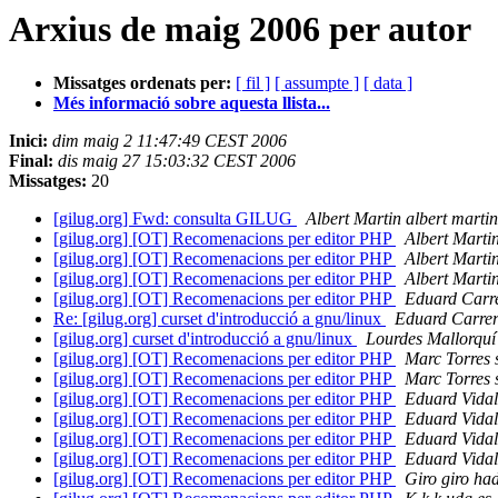
Arxius de maig 2006 per autor
Missatges ordenats per:
[ fil ]
[ assumpte ]
[ data ]
Més informació sobre aquesta llista...
Inici:
dim maig 2 11:47:49 CEST 2006
Final:
dis maig 27 15:03:32 CEST 2006
Missatges:
20
[gilug.org] Fwd: consulta GILUG
Albert Martin albert marti
[gilug.org] [OT] Recomenacions per editor PHP
Albert Marti
[gilug.org] [OT] Recomenacions per editor PHP
Albert Marti
[gilug.org] [OT] Recomenacions per editor PHP
Albert Marti
[gilug.org] [OT] Recomenacions per editor PHP
Eduard Carre
Re: [gilug.org] curset d'introducció a gnu/linux
Eduard Carrer
[gilug.org] curset d'introducció a gnu/linux
Lourdes Mallorquí
[gilug.org] [OT] Recomenacions per editor PHP
Marc Torres 
[gilug.org] [OT] Recomenacions per editor PHP
Marc Torres 
[gilug.org] [OT] Recomenacions per editor PHP
Eduard Vidal 
[gilug.org] [OT] Recomenacions per editor PHP
Eduard Vidal 
[gilug.org] [OT] Recomenacions per editor PHP
Eduard Vidal 
[gilug.org] [OT] Recomenacions per editor PHP
Eduard Vidal 
[gilug.org] [OT] Recomenacions per editor PHP
Giro giro ha