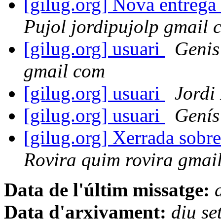
[gilug.org] Nova entrega
Pujol jordipujolp gmail 
[gilug.org] usuari
Genis
gmail com
[gilug.org] usuari
Jordi
[gilug.org] usuari
Genís
[gilug.org] Xerrada sobre
Rovira quim rovira gmai
Data de l'últim missatge:
Data d'arxivament:
diu s