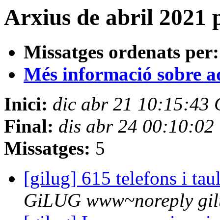
Arxius de abril 2021 
Missatges ordenats per:
Més informació sobre aqu
Inici:
dic abr 21 10:15:43
Final:
dis abr 24 00:10:0
Missatges:
5
[gilug] 615 telefons i ta
GiLUG www~noreply gil