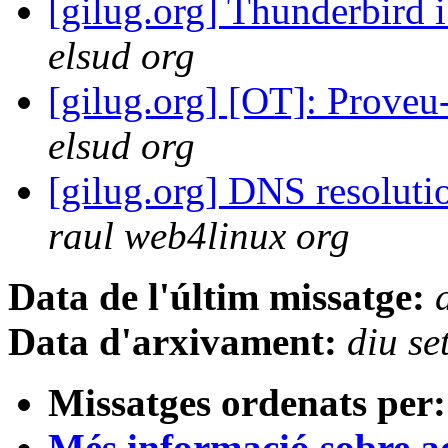
[gilug.org] Thunderbird 
elsud org
[gilug.org] [OT]: Proveu
elsud org
[gilug.org] DNS resoluti
raul web4linux org
Data de l'últim missatge:
Data d'arxivament:
diu s
Missatges ordenats per:
Més informació sobre aqu