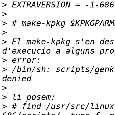
>
>
>
>
>
 El make-kpkg s'en des
>
>
 /bin/sh: scripts/genk
>
>
>
 # find /usr/src/linux