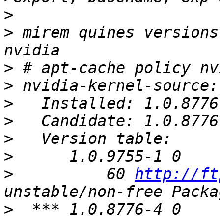
>
>
 mirem quines versions
>
>
>
>
>
>
>
          60 
http://ft
>