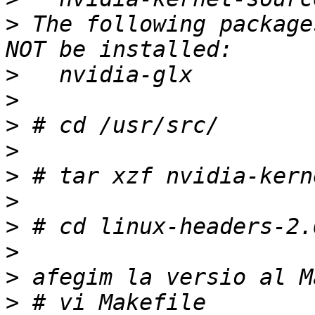
>
 The following package
>
>
>
>
>
>
>
>
>
>