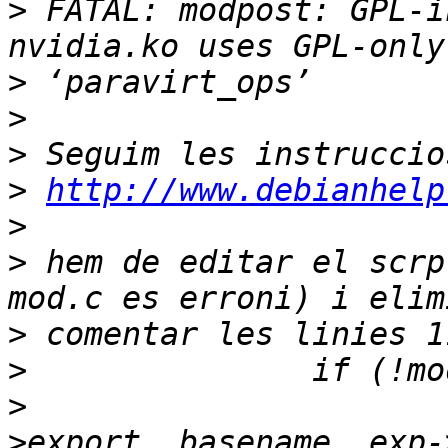
>
 FATAL: modpost: GPL-i
>
>
>
>
http://www.debianhelp
>
>
 hem de editar el scrp
>
>
>
 			check_for_gpl_usage(exp-