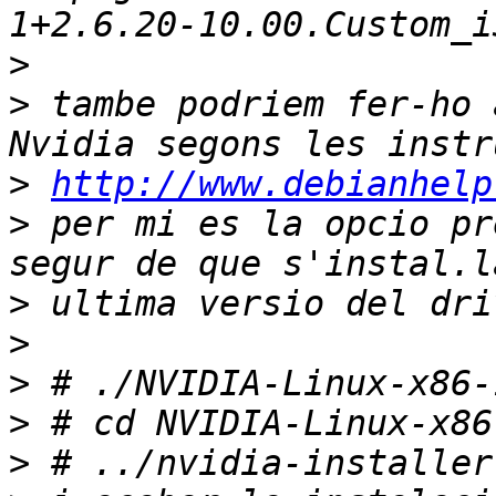
>
>
 tambe podriem fer-ho 
>
http://www.debianhelp
>
 per mi es la opcio pr
>
>
>
>
>