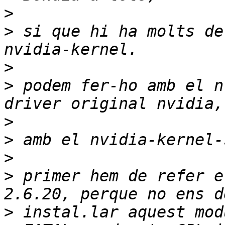
>
>
 si que hi ha molts de
>
>
 podem fer-ho amb el n
>
>
>
>
 primer hem de refer e
>