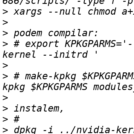
>
>
>
>
 # export KPKGPARMS='-
>
>
 # make-kpkg $KPKGPARM
>
>
>
>
 dpkg -i ../nvidia-ker