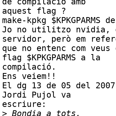
de compilació amb

aquest flag ?

make-kpkg $KPKGPARMS deb
Jo no utilitzo nvidia, 
servidor, però em refere
que no entenc com veus 
flag $KPKGPARMS a la

compilació.

Ens veiem!!

El dg 13 de 05 del 2007
Jordi Pujol va

escriure:

>