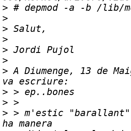
>
>
>
>
>
>
>
 A Diumenge, 13 de Mai
>
>
>
 > m'estic "barallant"