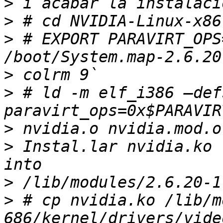
>
>
>
 # EXPORT PARAVIRT_OPS
>
>
 # ld -m elf_i386 —defs
>
>
 Instal.lar nvidia.ko 
>
>
 # cp nvidia.ko /lib/m