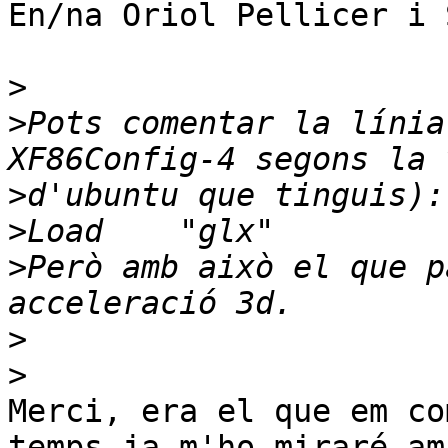
En/na Oriol Pellicer i 
>
>
Pots comentar la línia
>
>
>
Però amb això el que p
>
>
Merci, era el que em co
temps ja m'ho miraré amb