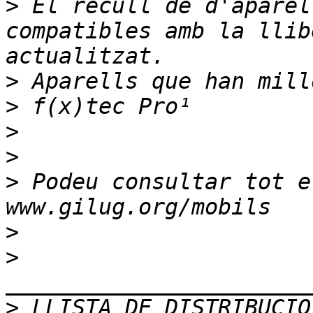
>
 El recull de d'aparel
compatibles amb la llib
>
>
>
>
>
 Podeu consultar tot e
>
>
>