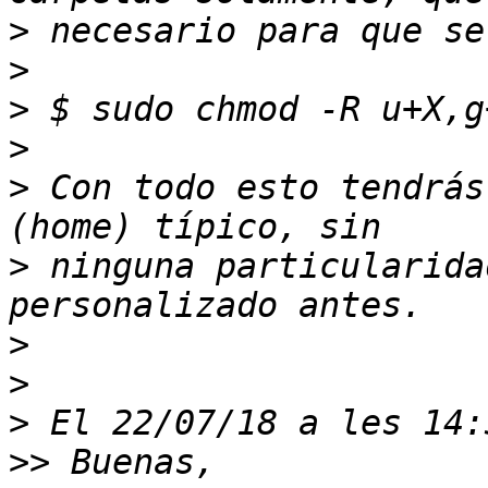
>
>
>
>
>
 Con todo esto tendrás
>
 ninguna particularida
>
>
>
>>