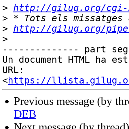
>
http://gilug.org/cgi-
>
>
http://gilug.org/pipe
>
-------------- part seg
Un document HTML ha est
URL: 
<
https://llista.gilug.o
Previous message (by th
DEB
Next message (by thread