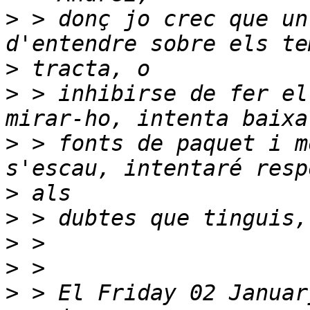
>
 > donç jo crec que un
>
>
 > inhibirse de fer el
>
 > fonts de paquet i m
>
>
>
>
>
 > El Friday 02 Januar