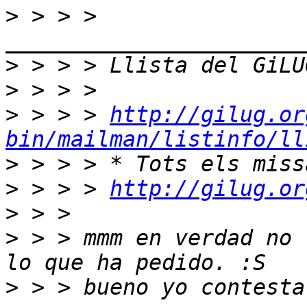
>
 > > > 
>
>
>
 > > > 
http://gilug.or
bin/mailman/listinfo/ll
>
>
 > > > 
http://gilug.or
>
>
 > > mmm en verdad no 
>