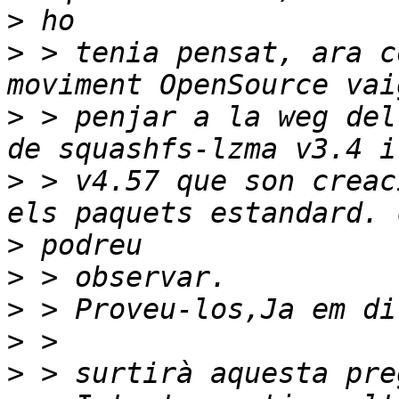
>
>
 > tenia pensat, ara c
>
 > penjar a la weg del
>
 > v4.57 que son creac
>
>
>
>
>