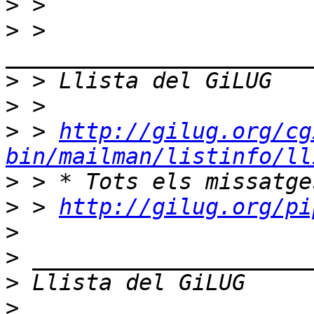
>
>
 > 
>
>
>
 > 
http://gilug.org/cg
bin/mailman/listinfo/ll
>
>
 > 
http://gilug.org/pi
>
>
>
>