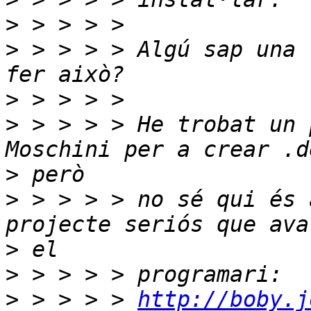
>
>
 > > > > Algú sap una 
>
>
 > > > > He trobat un 
>
>
 > > > > no sé qui és 
>
>
>
 > > > > 
http://boby.j