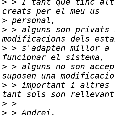
>
 > I tant que tinc alt
>
>
 > alguns son privats 
>
 > s'adapten millor a 
>
 > alguns no son accep
>
 > important i altres 
>
>