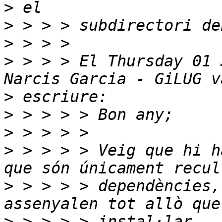
>
>
>
>
 > > > El Thursday 01 
>
>
>
>
 > > > > Veig que hi h
>
 > > > > dependències,
>