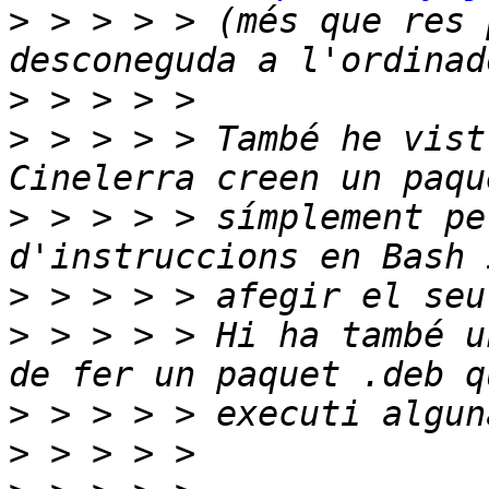
>
 > > > > (més que res 
>
>
 > > > > També he vist
>
 > > > > símplement pe
>
>
 > > > > Hi ha també u
>
>