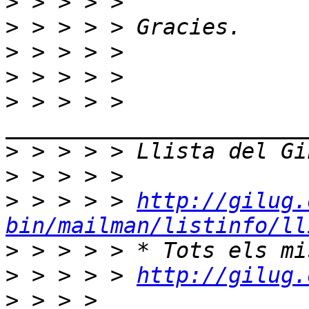
>
>
>
>
>
 > > > > 
>
>
>
 > > > > 
http://gilug.
bin/mailman/listinfo/ll
>
>
 > > > > 
http://gilug.
>