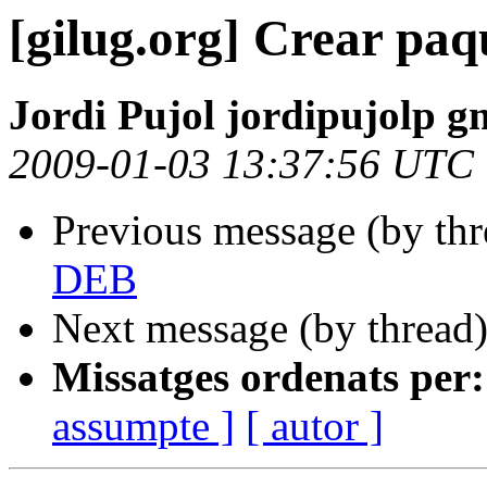
[gilug.org] Crear pa
Jordi Pujol jordipujolp g
2009-01-03 13:37:56 UTC
Previous message (by th
DEB
Next message (by thread
Missatges ordenats per:
assumpte ]
[ autor ]