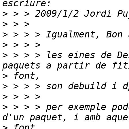
>
>
>
>
>
 > > > les eines de De
>
>
>
>
 > > > per exemple pod
>