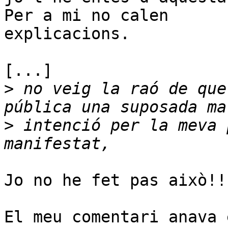
Per a mi no calen 

explicacions.

[...]

>
 no veig la raó de que
>
 intenció per la meva 
Jo no he fet pas això!!!
El meu comentari anava 