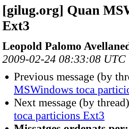
[gilug.org] Quan MSW
Ext3
Leopold Palomo Avellaned
2009-02-24 08:33:08 UTC
Previous message (by th
MSWindows toca partici
Next message (by thread
toca particions Ext3
Missatges ordenats per: