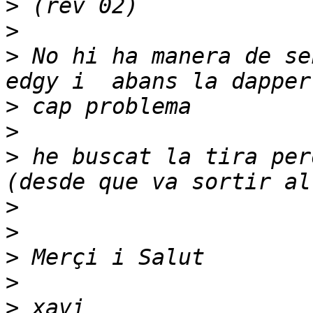
>
>
>
 No hi ha manera de se
>
>
>
 he buscat la tira per
>
>
>
>
>