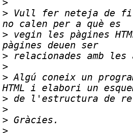
>
>
 Vull fer neteja de fi
>
 vegin les pàgines HTM
>
>
>
 Algú coneix un progra
>
>
>
>