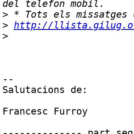
>
>
http://llista.gilug.o
>
-- 

Salutacions de:

Francesc Furroy

-------------- part seg