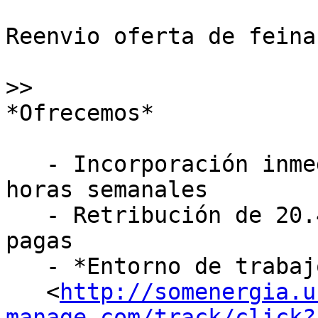
Reenvio oferta de feina
>>
*Ofrecemos*

   - Incorporación inmediata con contrato de 40 
horas semanales

   - Retribución de 20.400€ anuales brutos en 12 
pagas

   - *Entorno de trabajo

   <
http://somenergia.u
manage.com/track/click?