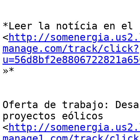
*Leer la notícia en el b
<
http://somenergia.us2.
manage.com/track/click?
u=56d8bf2e8806722821a65
»*

Oferta de trabajo: Desa
proyectos eólicos

<
http://somenergia.us2.
manage1.com/track/click