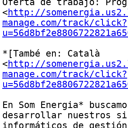
Oferta de trabajo: Prog
<
http://somenergia.us2.
manage.com/track/click?
u=56d8bf2e8806722821a65
*[També en: Català

<
http://somenergia.us2.
manage.com/track/click?
u=56d8bf2e8806722821a65
En Som Energia* buscamo
desarrollar nuestros si
informáticos de gestión.