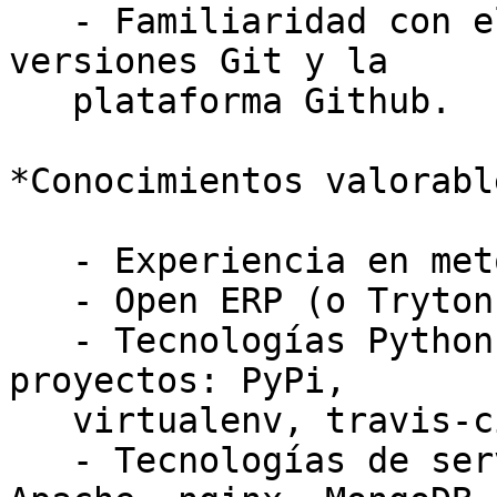
   - Familiaridad con el sistema de control de 
versiones Git y la

   plataforma Github.

*Conocimientos valorable
   - Experiencia en metodologías ágiles y testing

   - Open ERP (o Tryton u Oodo)

   - Tecnologías Python de gestión y despliegue de 
proyectos: PyPi,

   virtualenv, travis-ci, fabric, puppet

   - Tecnologías de servidor: Flask, Django, 