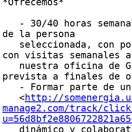
*Ofrecemos*

   - 30/40 horas semanales según la disponibilidad 
de la persona

   seleccionada, con posibilidad de teletrabajo 
con visitas semanales a

   nuestra oficina de Girona e incorporación 
prevista a finales de o
   - Formar parte de un *equipo de trabajo

   <
http://somenergia.u
manage2.com/track/click
u=56d8bf2e8806722821a65
   dinámico y colaborativo que busca cambiar el 