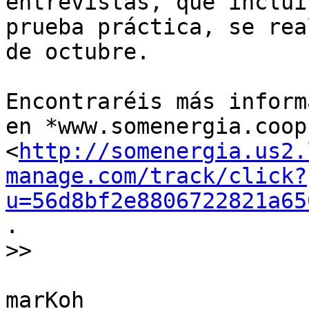
entrevistas, que inclui
prueba práctica, se rea
de octubre.

Encontraréis más inform
en *www.somenergia.coop

<
http://somenergia.us2.
manage.com/track/click?
u=56d8bf2e8806722821a65
.

​>>

marKoh​
