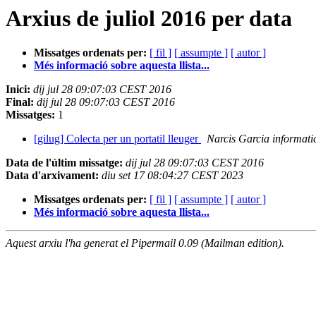
Arxius de juliol 2016 per data
Missatges ordenats per:
[ fil ]
[ assumpte ]
[ autor ]
Més informació sobre aquesta llista...
Inici:
dij jul 28 09:07:03 CEST 2016
Final:
dij jul 28 09:07:03 CEST 2016
Missatges:
1
[gilug] Colecta per un portatil lleuger
Narcis Garcia informatic
Data de l'últim missatge:
dij jul 28 09:07:03 CEST 2016
Data d'arxivament:
diu set 17 08:04:27 CEST 2023
Missatges ordenats per:
[ fil ]
[ assumpte ]
[ autor ]
Més informació sobre aquesta llista...
Aquest arxiu l'ha generat el Pipermail 0.09 (Mailman edition).