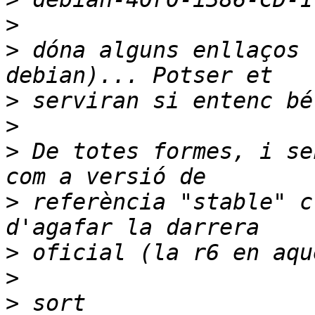
>
>
 dóna alguns enllaços 
>
>
>
 De totes formes, i se
>
 referència "stable" c
>
>
>