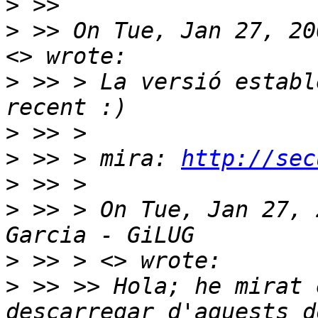
>
>
 >> On Tue, Jan 27, 20
>
 >> > La versió establ
>
>
 >> > mira: 
http://sec
>
>
 >> > On Tue, Jan 27, 
>
>
 >> >> Hola; he mirat 