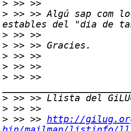
>
>
 >> >> Algú sap com lo
>
>
>
>
>
 >> >> 
>
>
>
 >> >> 
http://gilug.or
bin/mailman/listinfo/ll