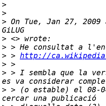
>
>
>
 On Tue, Jan 27, 2009 
>
>
>
 > 
http://ca.wikipedia
>
>
 > I sembla que la ver
>
 > (o estable) el 08-0