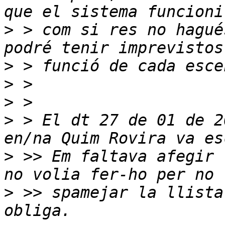
>
 > com si res no hagué
>
>
>
>
 > El dt 27 de 01 de 2
>
 >> Em faltava afegir 
>
 >> spamejar la llista