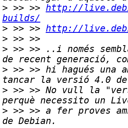
>
 >> >> 
http://live.deb
builds/
>
 >> >> 
http://live.deb
>
>
 >> >> ..i només sembl
>
 >> >> hi hagués una a
>
 >> >> No vull la "ver
>
 >> >> a fer proves am