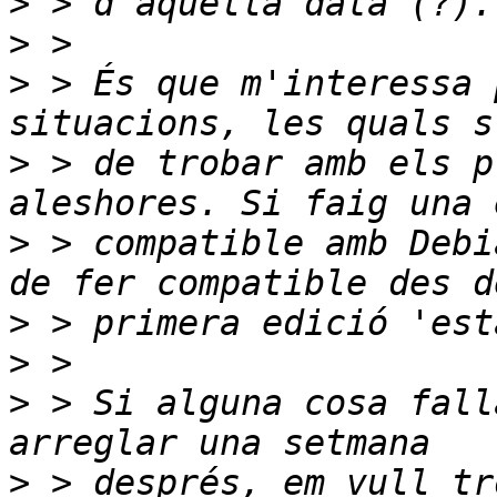
>
>
>
 > És que m'interessa 
>
 > de trobar amb els p
>
 > compatible amb Debi
>
>
>
 > Si alguna cosa fall
>
 > després, em vull tr