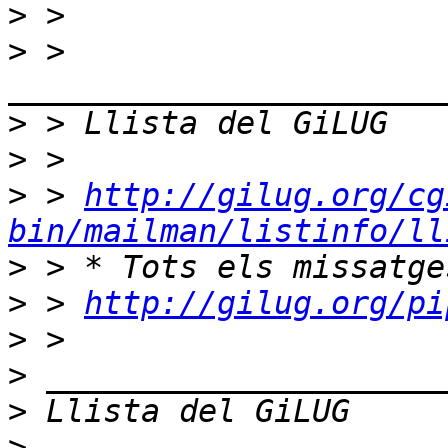
>
>
 > 
>
>
>
 > 
http://gilug.org/cg
bin/mailman/listinfo/ll
>
>
 > 
http://gilug.org/pi
>
>
>
>