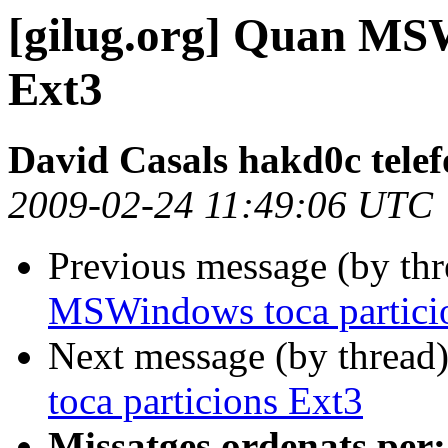
[gilug.org] Quan MSW
Ext3
David Casals hakd0c telef
2009-02-24 11:49:06 UTC
Previous message (by th
MSWindows toca partici
Next message (by thread
toca particions Ext3
Missatges ordenats per: