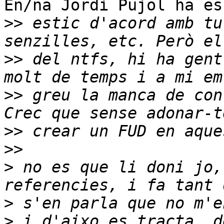
En/na Jordi Pujol ha es
>>
 estic d'acord amb tu
>>
 del ntfs, hi ha gent
>>
 greu la manca de con
>>
>>
>
 no es que li doni jo,
>
>
 i d'aixo es tracta, d