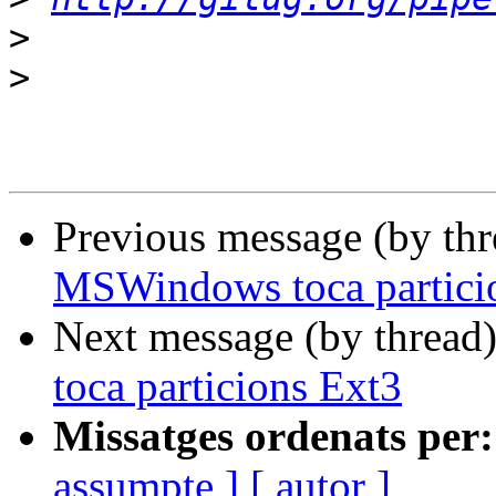
>
>
Previous message (by th
MSWindows toca partici
Next message (by thread
toca particions Ext3
Missatges ordenats per:
assumpte ]
[ autor ]