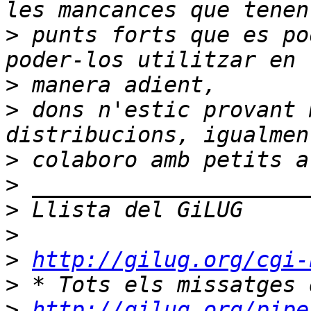
>
 punts forts que es po
>
>
 dons n'estic provant 
>
>
>
>
>
http://gilug.org/cgi-
>
>
http://gilug.org/pipe