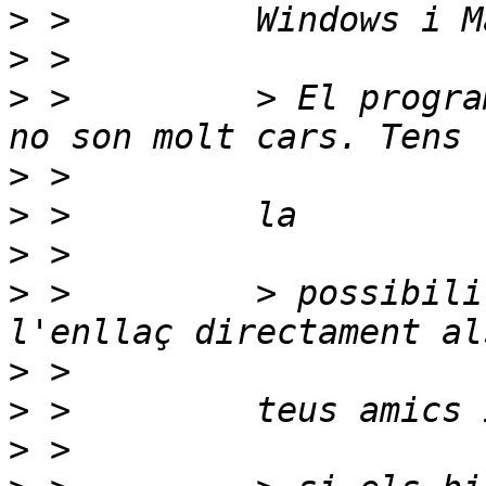
>
>
>
 >         > El progra
>
>
>
>
 >         > possibili
>
>
>