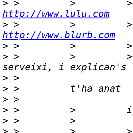
>
http://www.lulu.com
>
http://www.blurb.com
>
>
 >         >         >
>
>
>
>
>
>