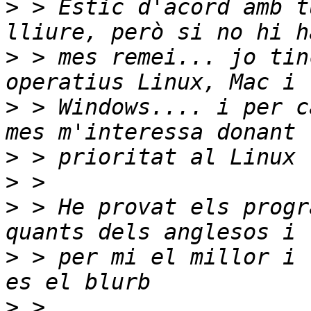
>
 > Estic d'acord amb t
>
 > mes remei... jo tin
>
 > Windows.... i per c
>
>
>
 > He provat els progr
>
 > per mi el millor i 
>