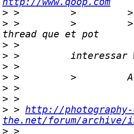
http://www.qoop.com
>
>
 >         >         >
>
>
>
>
>
>
>
 > 
http://photography-
the.net/forum/archive/i
>