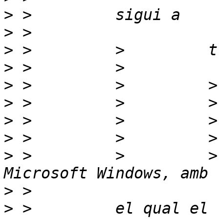
>
>
>
>
>
>
>
>
>
 >         >         >
>
>