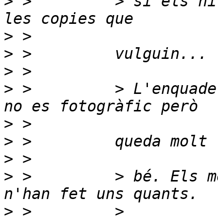
>
 >         > si els hi
>
>
>
>
 >         > L'enquade
>
>
>
>
 >         > bé. Els m
>