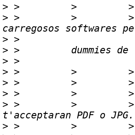
>
>
 >         >         >
>
>
>
>
>
>
>
 >         >         >
>