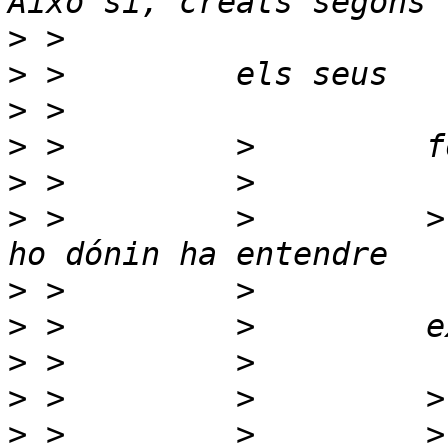
>
>
>
>
>
>
 >         >         >
>
>
>
>
>