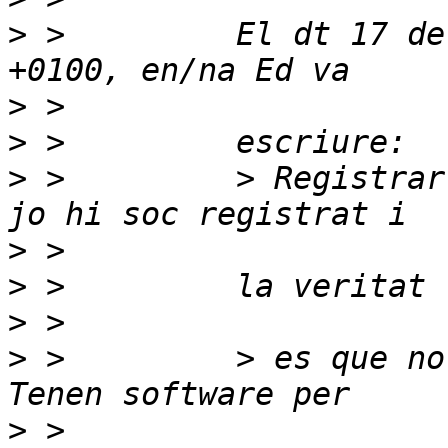
>
 >         El dt 17 de
>
>
>
 >         > Registrar
>
>
>
>
 >         > es que no
>