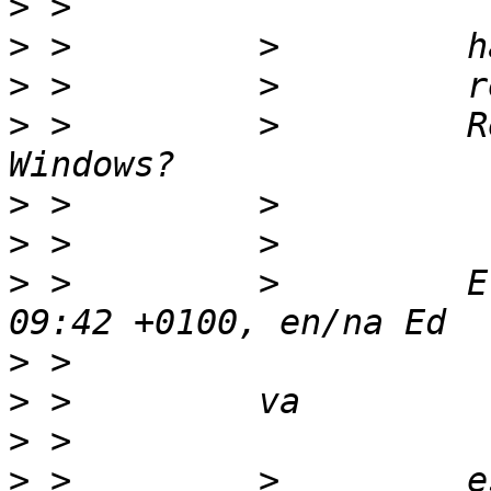
>
>
>
>
 >         >         R
>
>
>
 >         >         E
>
>
>
>