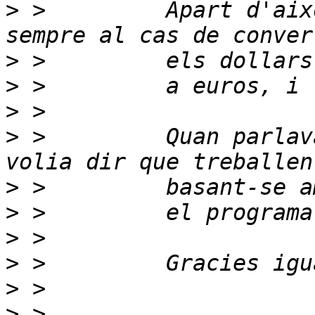
>
 >         Apart d'aix
>
>
>
>
 >         Quan parlav
>
>
>
>
>
>