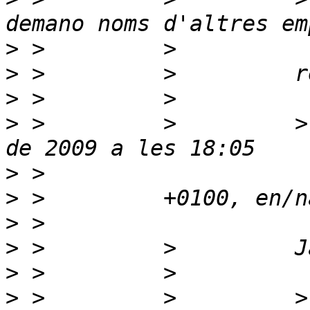
>
>
>
>
 >         >         >
>
>
>
>
>
>