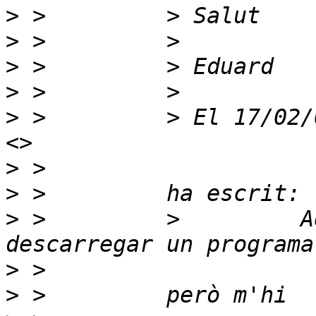
>
>
>
>
>
 >         > El 17/02/
>
>
>
 >         >         A
>
>