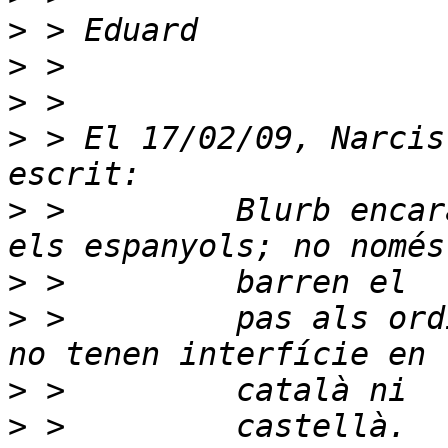
>
>
>
>
 > El 17/02/09, Narcis
>
 >         Blurb encar
>
>
 >         pas als ord
>
>