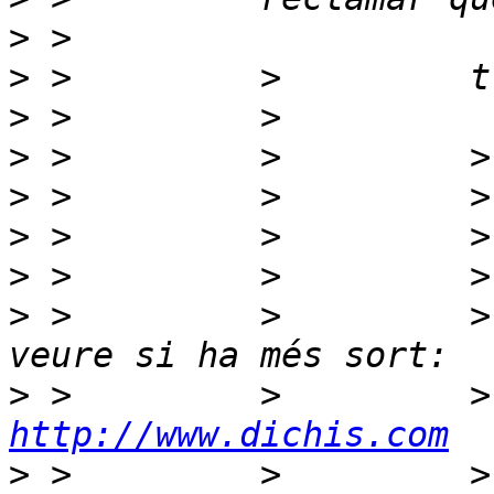
>
>
>
>
>
>
>
>
 >         >         >
>
http://www.dichis.com
>