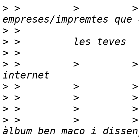
>
 >         >         >
>
>
>
>
 >         >         >
>
>
>
>
 >         >         >