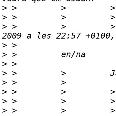
>
>
>
 >         >         >
>
>
>
>
>
>
>
>