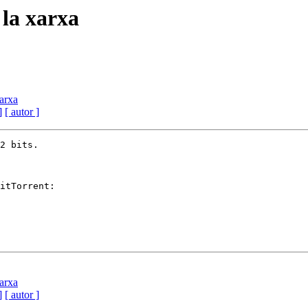
 la xarxa
xarxa
]
[ autor ]
2 bits.

xarxa
]
[ autor ]