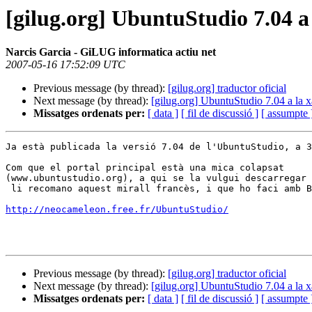
[gilug.org] UbuntuStudio 7.04 a
Narcis Garcia - GiLUG informatica actiu net
2007-05-16 17:52:09 UTC
Previous message (by thread):
[gilug.org] traductor oficial
Next message (by thread):
[gilug.org] UbuntuStudio 7.04 a la 
Missatges ordenats per:
[ data ]
[ fil de discussió ]
[ assumpte 
Ja està publicada la versió 7.04 de l'UbuntuStudio, a 3
Com que el portal principal està una mica colapsat 

(www.ubuntustudio.org), a qui se la vulgui descarregar

 li recomano aquest mirall francès, i que ho faci amb BitTorrent:

http://neocameleon.free.fr/UbuntuStudio/
Previous message (by thread):
[gilug.org] traductor oficial
Next message (by thread):
[gilug.org] UbuntuStudio 7.04 a la 
Missatges ordenats per:
[ data ]
[ fil de discussió ]
[ assumpte 