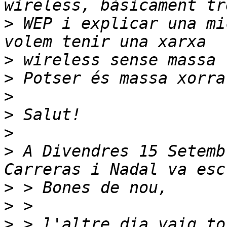
>
 WEP i explicar una mi
>
>
>
>
>
>
 A Divendres 15 Setemb
>
>
>
 > l'altre dia vaig to