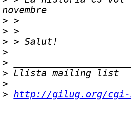
>
>
>
>
>
>
>
>
http://gilug.org/cgi-