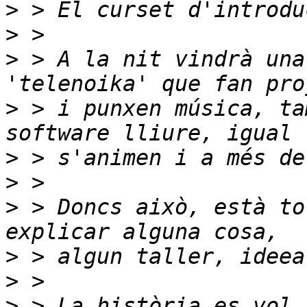
>
>
>
 > A la nit vindrà una
>
 > i punxen música, ta
>
>
>
 > Doncs això, està to
>
>
>
 > La història es vol 