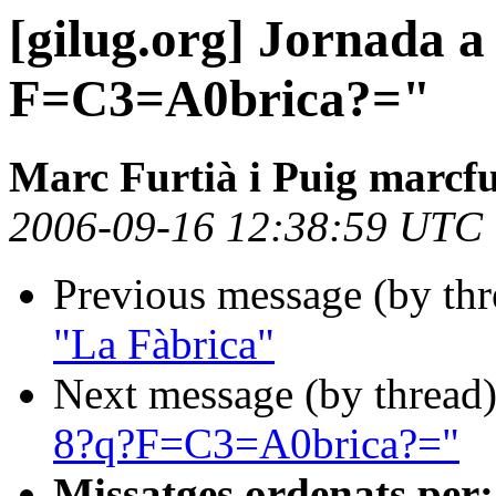
[gilug.org] Jornada 
F=C3=A0brica?="
Marc Furtià i Puig marcfu
2006-09-16 12:38:59 UTC
Previous message (by th
"La Fàbrica"
Next message (by thread
8?q?F=C3=A0brica?="
Missatges ordenats per: