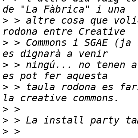
>
 > altre cosa que voli
>
 > Commons i SGAE (ja 
>
 > ningú... no tenen a
>
 > taula rodona es far
>
>
>