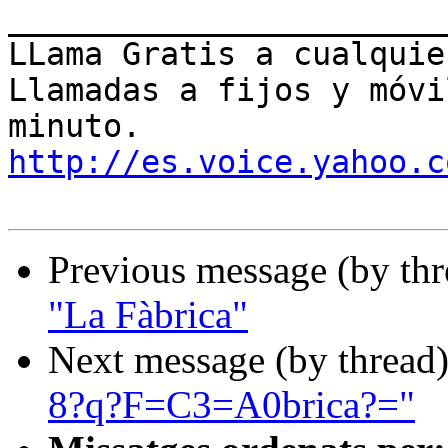
_______________________
LLama Gratis a cualquie
Llamadas a fijos y móvi
http://es.voice.yahoo.c
Previous message (by th
"La Fàbrica"
Next message (by thread
8?q?F=C3=A0brica?="