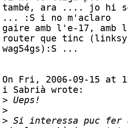
també, ara .... jo hi s
... :S i no m'aclaro

gaire amb l'e-17, amb l
router que tinc (linksys
wag54gs):S ...

On Fri, 2006-09-15 at 1
i Sabrià wrote:

>
>
>
 Si interessa puc fer 