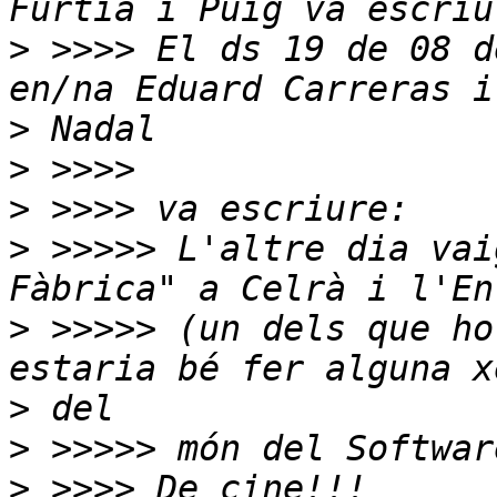
>
 >>>> El ds 19 de 08 d
>
>
>
>
 >>>>> L'altre dia vai
>
 >>>>> (un dels que ho
>
>
>