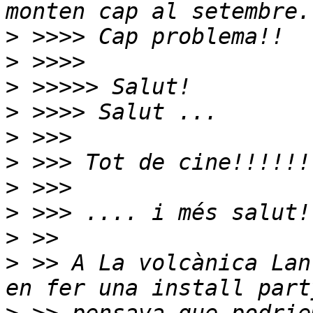
>
>
>
>
>
>
>
>
>
>
 >> A La volcànica Lan