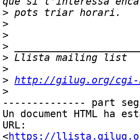
>
>
>
>
>
>
>
http://gilug.org/cgi-
>
-------------- part seg
Un document HTML ha est
URL: 
<
https://llista.gilug.o