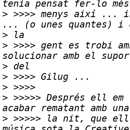
>
 >>>> menys així ... i
>
>
 >>>> gent es trobi am
>
>
>
>
 >>>>> Després ell em 
>
 >>>>> la nit, que ell