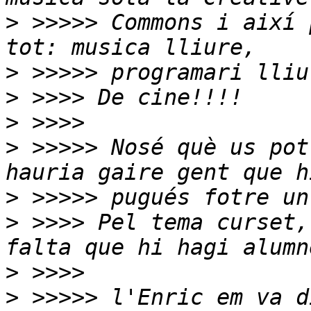
>
 >>>>> Commons i així 
>
>
>
>
 >>>>> Nosé què us pot
>
>
 >>>> Pel tema curset,
>
>
 >>>>> l'Enric em va d