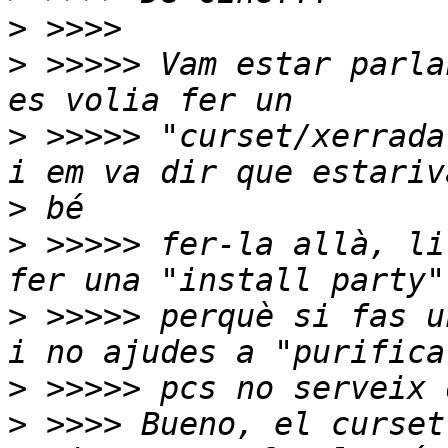
>
>
 >>>>> Vam estar parla
>
 >>>>> "curset/xerrada
>
>
 >>>>> fer-la allà, li
>
 >>>>> perquè si fas u
>
>
 >>>> Bueno, el curset