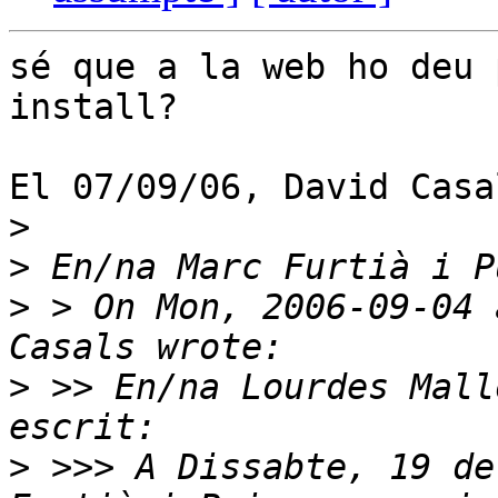
sé que a la web ho deu 
install?

El 07/09/06, David Casa
>
>
>
 > On Mon, 2006-09-04 
>
 >> En/na Lourdes Mall
>
 >>> A Dissabte, 19 de