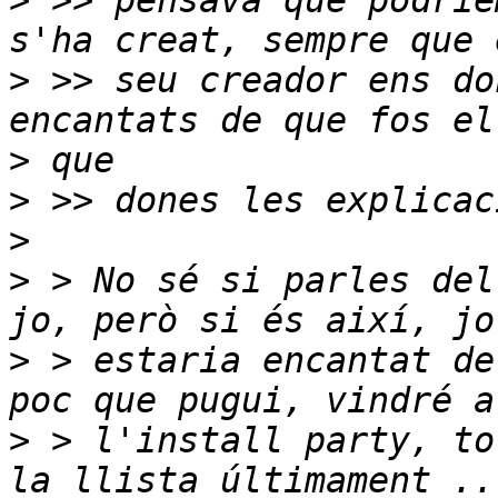
>
 >> pensava que podrie
>
 >> seu creador ens do
>
>
>
>
 > No sé si parles del
>
 > estaria encantat de
>
 > l'install party, to