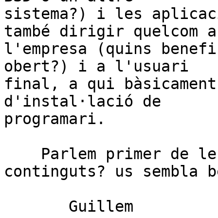
sistema?) i les aplicac
també dirigir quelcom a 
l'empresa (quins benefi
obert?) i a l'usuari 

final, a qui bàsicament
d'instal·lació de 

programari.

    Parlem primer de les dates i després anem per 
continguts? us sembla bé
       Guillem
