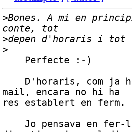
>
Bones. A mi en princip
>
>
    Perfecte :-)

    D'horaris, com ja he comentat en algun altre 
mail, encara no hi ha 

res establert en ferm.

    Jo pensava en fer-la un dissabte. M'agradaria 